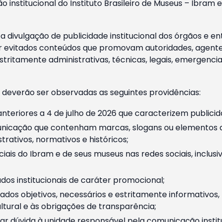
o institucional do Instituto Brasileiro de Museus – Ibra
 divulgação de publicidade institucional dos órgãos e en
 evitados conteúdos que promovam autoridades, agentes 
ritamente administrativas, técnicas, legais, emergencia
 deverão ser observadas as seguintes providências:
nteriores a 4 de julho de 2026 que caracterizem publicid
nicação que contenham marcas, slogans ou elementos da 
rativos, normativos e históricos;
ciais do Ibram e de seus museus nas redes sociais, inclus
os institucionais de caráter promocional;
dos objetivos, necessários e estritamente informativos
tural e às obrigações de transparência;
r dúvida à unidade responsável pela comunicação instituci