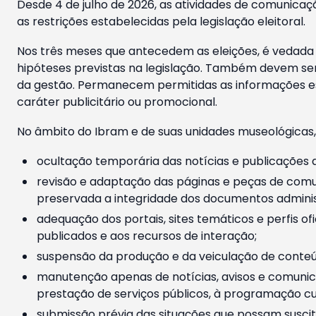
Desde 4 de julho de 2026, as atividades de comunicaçã
as restrições estabelecidas pela legislação eleitoral.
Nos três meses que antecedem as eleições, é vedada a
hipóteses previstas na legislação. Também devem ser
da gestão. Permanecem permitidas as informações est
caráter publicitário ou promocional.
No âmbito do Ibram e de suas unidades museológicas,
ocultação temporária das notícias e publicações a
revisão e adaptação das páginas e peças de comu
preservada a integridade dos documentos administ
adequação dos portais, sites temáticos e perfis ofi
publicados e aos recursos de interação;
suspensão da produção e da veiculação de conteúd
manutenção apenas de notícias, avisos e comunica
prestação de serviços públicos, à programação cul
submissão prévia das situações que possam suscita