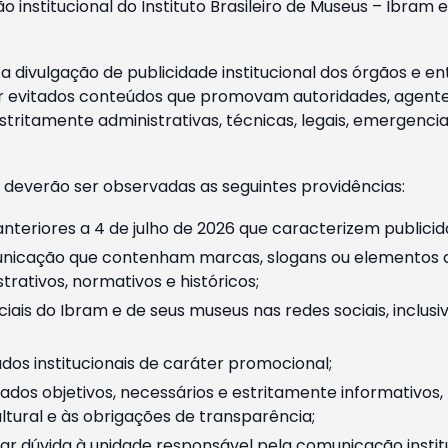
o institucional do Instituto Brasileiro de Museus – Ibra
 divulgação de publicidade institucional dos órgãos e en
 evitados conteúdos que promovam autoridades, agentes 
ritamente administrativas, técnicas, legais, emergencia
 deverão ser observadas as seguintes providências:
nteriores a 4 de julho de 2026 que caracterizem publicid
nicação que contenham marcas, slogans ou elementos da 
rativos, normativos e históricos;
ciais do Ibram e de seus museus nas redes sociais, inclus
os institucionais de caráter promocional;
dos objetivos, necessários e estritamente informativos
tural e às obrigações de transparência;
r dúvida à unidade responsável pela comunicação instituci