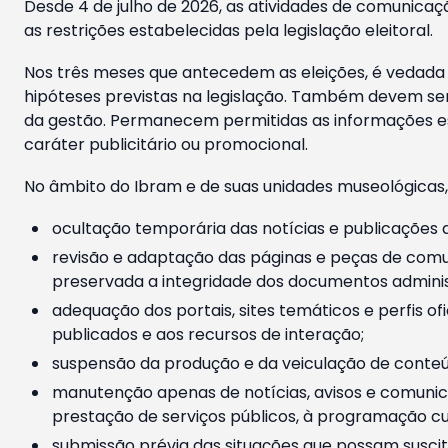
Desde 4 de julho de 2026, as atividades de comunicaçã
as restrições estabelecidas pela legislação eleitoral.
Nos três meses que antecedem as eleições, é vedada a
hipóteses previstas na legislação. Também devem ser
da gestão. Permanecem permitidas as informações est
caráter publicitário ou promocional.
No âmbito do Ibram e de suas unidades museológicas,
ocultação temporária das notícias e publicações a
revisão e adaptação das páginas e peças de comu
preservada a integridade dos documentos administ
adequação dos portais, sites temáticos e perfis ofi
publicados e aos recursos de interação;
suspensão da produção e da veiculação de conteúd
manutenção apenas de notícias, avisos e comunica
prestação de serviços públicos, à programação cul
submissão prévia das situações que possam suscita