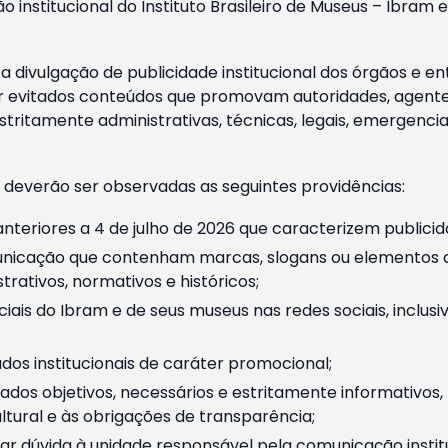
o institucional do Instituto Brasileiro de Museus – Ibra
 divulgação de publicidade institucional dos órgãos e en
 evitados conteúdos que promovam autoridades, agentes 
ritamente administrativas, técnicas, legais, emergencia
 deverão ser observadas as seguintes providências:
nteriores a 4 de julho de 2026 que caracterizem publicid
nicação que contenham marcas, slogans ou elementos da 
rativos, normativos e históricos;
ciais do Ibram e de seus museus nas redes sociais, inclus
os institucionais de caráter promocional;
dos objetivos, necessários e estritamente informativos
tural e às obrigações de transparência;
r dúvida à unidade responsável pela comunicação instituci