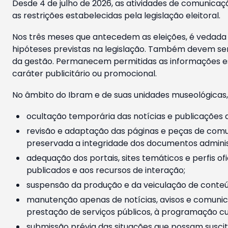
Desde 4 de julho de 2026, as atividades de comunicaçã
as restrições estabelecidas pela legislação eleitoral.
Nos três meses que antecedem as eleições, é vedada a
hipóteses previstas na legislação. Também devem ser
da gestão. Permanecem permitidas as informações est
caráter publicitário ou promocional.
No âmbito do Ibram e de suas unidades museológicas,
ocultação temporária das notícias e publicações a
revisão e adaptação das páginas e peças de comu
preservada a integridade dos documentos administ
adequação dos portais, sites temáticos e perfis ofi
publicados e aos recursos de interação;
suspensão da produção e da veiculação de conteúd
manutenção apenas de notícias, avisos e comunica
prestação de serviços públicos, à programação cul
submissão prévia das situações que possam suscita