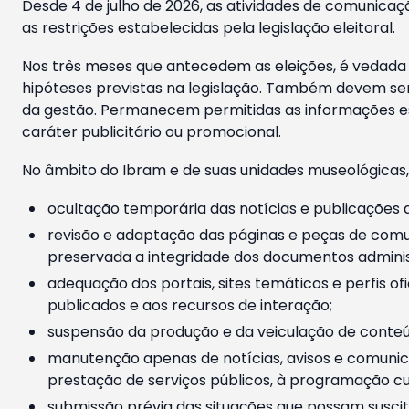
Desde 4 de julho de 2026, as atividades de comunicaçã
as restrições estabelecidas pela legislação eleitoral.
Nos três meses que antecedem as eleições, é vedada a
hipóteses previstas na legislação. Também devem ser
da gestão. Permanecem permitidas as informações est
caráter publicitário ou promocional.
No âmbito do Ibram e de suas unidades museológicas,
ocultação temporária das notícias e publicações a
revisão e adaptação das páginas e peças de comu
preservada a integridade dos documentos administ
adequação dos portais, sites temáticos e perfis ofi
publicados e aos recursos de interação;
suspensão da produção e da veiculação de conteúd
manutenção apenas de notícias, avisos e comunica
prestação de serviços públicos, à programação cul
submissão prévia das situações que possam suscita