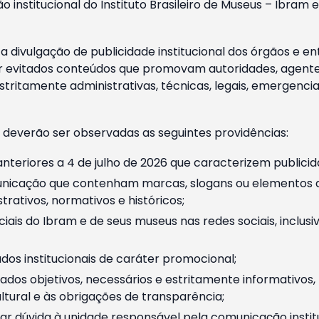
o institucional do Instituto Brasileiro de Museus – Ibra
 divulgação de publicidade institucional dos órgãos e en
 evitados conteúdos que promovam autoridades, agentes 
ritamente administrativas, técnicas, legais, emergencia
 deverão ser observadas as seguintes providências:
nteriores a 4 de julho de 2026 que caracterizem publicid
nicação que contenham marcas, slogans ou elementos da 
rativos, normativos e históricos;
ciais do Ibram e de seus museus nas redes sociais, inclus
os institucionais de caráter promocional;
dos objetivos, necessários e estritamente informativos
tural e às obrigações de transparência;
r dúvida à unidade responsável pela comunicação instituci