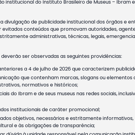
o institucional do Instituto Brasileiro de Museus – Ibra
 divulgação de publicidade institucional dos órgãos e en
 evitados conteúdos que promovam autoridades, agentes 
ritamente administrativas, técnicas, legais, emergencia
 deverão ser observadas as seguintes providências:
nteriores a 4 de julho de 2026 que caracterizem publicid
nicação que contenham marcas, slogans ou elementos da 
rativos, normativos e históricos;
ciais do Ibram e de seus museus nas redes sociais, inclus
os institucionais de caráter promocional;
dos objetivos, necessários e estritamente informativos
tural e às obrigações de transparência;
r dúvida à unidade responsável pela comunicação instituci