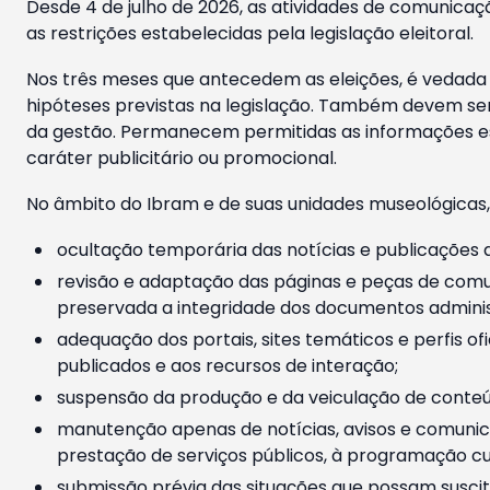
Desde 4 de julho de 2026, as atividades de comunicaçã
as restrições estabelecidas pela legislação eleitoral.
Nos três meses que antecedem as eleições, é vedada a
hipóteses previstas na legislação. Também devem ser
da gestão. Permanecem permitidas as informações est
caráter publicitário ou promocional.
No âmbito do Ibram e de suas unidades museológicas,
ocultação temporária das notícias e publicações a
revisão e adaptação das páginas e peças de comu
preservada a integridade dos documentos administ
adequação dos portais, sites temáticos e perfis ofi
publicados e aos recursos de interação;
suspensão da produção e da veiculação de conteúd
manutenção apenas de notícias, avisos e comunica
prestação de serviços públicos, à programação cul
submissão prévia das situações que possam suscita