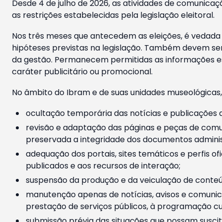
Desde 4 de julho de 2026, as atividades de comunicaçã
as restrições estabelecidas pela legislação eleitoral.
Nos três meses que antecedem as eleições, é vedada a
hipóteses previstas na legislação. Também devem ser
da gestão. Permanecem permitidas as informações est
caráter publicitário ou promocional.
No âmbito do Ibram e de suas unidades museológicas,
ocultação temporária das notícias e publicações a
revisão e adaptação das páginas e peças de comu
preservada a integridade dos documentos administ
adequação dos portais, sites temáticos e perfis ofi
publicados e aos recursos de interação;
suspensão da produção e da veiculação de conteúd
manutenção apenas de notícias, avisos e comunica
prestação de serviços públicos, à programação cul
submissão prévia das situações que possam suscita