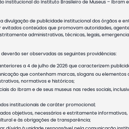
o institucional do Instituto Brasileiro de Museus – Ibra
 divulgação de publicidade institucional dos órgãos e en
 evitados conteúdos que promovam autoridades, agentes 
ritamente administrativas, técnicas, legais, emergencia
 deverão ser observadas as seguintes providências:
nteriores a 4 de julho de 2026 que caracterizem publicid
nicação que contenham marcas, slogans ou elementos da 
rativos, normativos e históricos;
ciais do Ibram e de seus museus nas redes sociais, inclus
os institucionais de caráter promocional;
dos objetivos, necessários e estritamente informativos
tural e às obrigações de transparência;
r dúvida à unidade responsável pela comunicação instituci