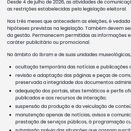
Desde 4 de julho de 2026, as atividades de comunicaçã
as restrições estabelecidas pela legislação eleitoral.
Nos três meses que antecedem as eleições, é vedada a
hipóteses previstas na legislação. Também devem ser
da gestão. Permanecem permitidas as informações est
caráter publicitário ou promocional.
No âmbito do Ibram e de suas unidades museológicas,
ocultação temporária das notícias e publicações a
revisão e adaptação das páginas e peças de comu
preservada a integridade dos documentos administ
adequação dos portais, sites temáticos e perfis ofi
publicados e aos recursos de interação;
suspensão da produção e da veiculação de conteúd
manutenção apenas de notícias, avisos e comunica
prestação de serviços públicos, à programação cul
submissão prévia das situações que possam suscita