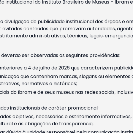
o institucional do Instituto Brasileiro de Museus – Ibra
 divulgação de publicidade institucional dos órgãos e en
 evitados conteúdos que promovam autoridades, agentes 
ritamente administrativas, técnicas, legais, emergencia
 deverão ser observadas as seguintes providências:
nteriores a 4 de julho de 2026 que caracterizem publicid
nicação que contenham marcas, slogans ou elementos da 
rativos, normativos e históricos;
ciais do Ibram e de seus museus nas redes sociais, inclus
os institucionais de caráter promocional;
dos objetivos, necessários e estritamente informativos
tural e às obrigações de transparência;
r dúvida à unidade responsável pela comunicação instituci