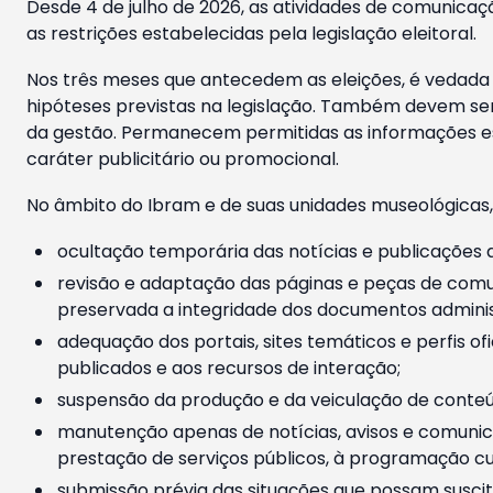
Desde 4 de julho de 2026, as atividades de comunicaçã
as restrições estabelecidas pela legislação eleitoral.
Nos três meses que antecedem as eleições, é vedada a
hipóteses previstas na legislação. Também devem ser
da gestão. Permanecem permitidas as informações est
caráter publicitário ou promocional.
No âmbito do Ibram e de suas unidades museológicas,
ocultação temporária das notícias e publicações a
revisão e adaptação das páginas e peças de comu
preservada a integridade dos documentos administ
adequação dos portais, sites temáticos e perfis ofi
publicados e aos recursos de interação;
suspensão da produção e da veiculação de conteúd
manutenção apenas de notícias, avisos e comunica
prestação de serviços públicos, à programação cul
submissão prévia das situações que possam suscita