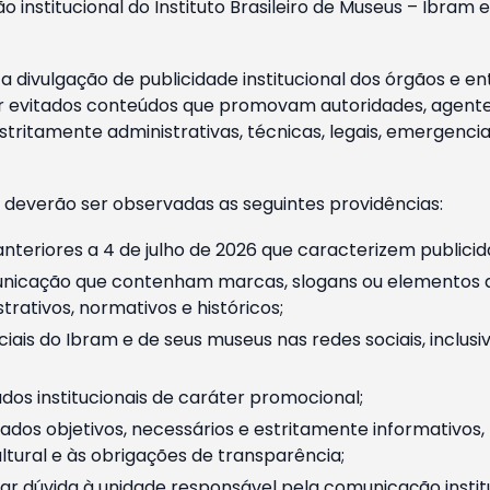
o institucional do Instituto Brasileiro de Museus – Ibra
 divulgação de publicidade institucional dos órgãos e en
 evitados conteúdos que promovam autoridades, agentes 
ritamente administrativas, técnicas, legais, emergencia
 deverão ser observadas as seguintes providências:
nteriores a 4 de julho de 2026 que caracterizem publicid
nicação que contenham marcas, slogans ou elementos da 
rativos, normativos e históricos;
ciais do Ibram e de seus museus nas redes sociais, inclus
os institucionais de caráter promocional;
dos objetivos, necessários e estritamente informativos
tural e às obrigações de transparência;
r dúvida à unidade responsável pela comunicação instituci