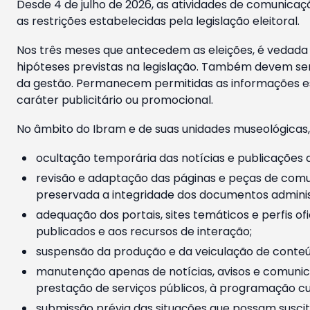
Desde 4 de julho de 2026, as atividades de comunicaçã
as restrições estabelecidas pela legislação eleitoral.
Nos três meses que antecedem as eleições, é vedada a
hipóteses previstas na legislação. Também devem ser
da gestão. Permanecem permitidas as informações est
caráter publicitário ou promocional.
No âmbito do Ibram e de suas unidades museológicas,
ocultação temporária das notícias e publicações a
revisão e adaptação das páginas e peças de comu
preservada a integridade dos documentos administ
adequação dos portais, sites temáticos e perfis ofi
publicados e aos recursos de interação;
suspensão da produção e da veiculação de conteúd
manutenção apenas de notícias, avisos e comunica
prestação de serviços públicos, à programação cul
submissão prévia das situações que possam suscita