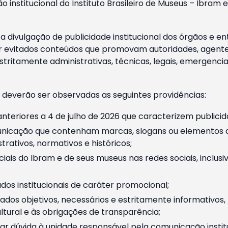
o institucional do Instituto Brasileiro de Museus – Ibra
 divulgação de publicidade institucional dos órgãos e en
 evitados conteúdos que promovam autoridades, agentes 
ritamente administrativas, técnicas, legais, emergencia
 deverão ser observadas as seguintes providências:
nteriores a 4 de julho de 2026 que caracterizem publicid
nicação que contenham marcas, slogans ou elementos da 
rativos, normativos e históricos;
ciais do Ibram e de seus museus nas redes sociais, inclus
os institucionais de caráter promocional;
dos objetivos, necessários e estritamente informativos
tural e às obrigações de transparência;
r dúvida à unidade responsável pela comunicação instituci