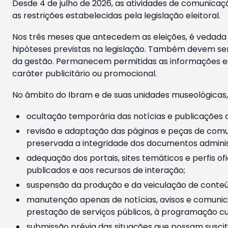
Desde 4 de julho de 2026, as atividades de comunicaçã
as restrições estabelecidas pela legislação eleitoral.
Nos três meses que antecedem as eleições, é vedada a
hipóteses previstas na legislação. Também devem ser
da gestão. Permanecem permitidas as informações est
caráter publicitário ou promocional.
No âmbito do Ibram e de suas unidades museológicas,
ocultação temporária das notícias e publicações a
revisão e adaptação das páginas e peças de comu
preservada a integridade dos documentos administ
adequação dos portais, sites temáticos e perfis ofi
publicados e aos recursos de interação;
suspensão da produção e da veiculação de conteúd
manutenção apenas de notícias, avisos e comunica
prestação de serviços públicos, à programação cul
submissão prévia das situações que possam suscita