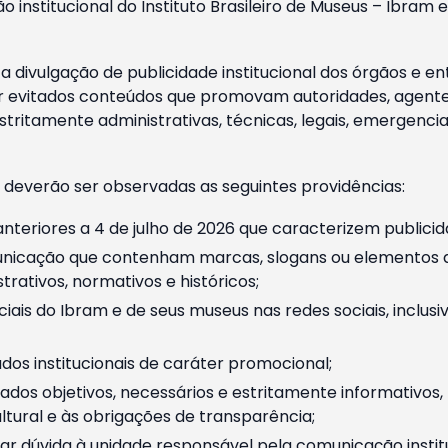
o institucional do Instituto Brasileiro de Museus – Ibra
 divulgação de publicidade institucional dos órgãos e en
 evitados conteúdos que promovam autoridades, agentes 
ritamente administrativas, técnicas, legais, emergencia
 deverão ser observadas as seguintes providências:
nteriores a 4 de julho de 2026 que caracterizem publicid
nicação que contenham marcas, slogans ou elementos da 
rativos, normativos e históricos;
ciais do Ibram e de seus museus nas redes sociais, inclus
os institucionais de caráter promocional;
dos objetivos, necessários e estritamente informativos
tural e às obrigações de transparência;
r dúvida à unidade responsável pela comunicação instituci