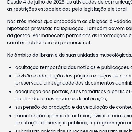
Desde 4 de julho de 2026, as atividades de comunicaçã
as restrições estabelecidas pela legislação eleitoral.
Nos três meses que antecedem as eleições, é vedada a
hipóteses previstas na legislação. Também devem ser
da gestão. Permanecem permitidas as informações est
caráter publicitário ou promocional.
No âmbito do Ibram e de suas unidades museológicas,
ocultação temporária das notícias e publicações a
revisão e adaptação das páginas e peças de comu
preservada a integridade dos documentos administ
adequação dos portais, sites temáticos e perfis ofi
publicados e aos recursos de interação;
suspensão da produção e da veiculação de conteúd
manutenção apenas de notícias, avisos e comunica
prestação de serviços públicos, à programação cul
submissão prévia das situações que possam suscita