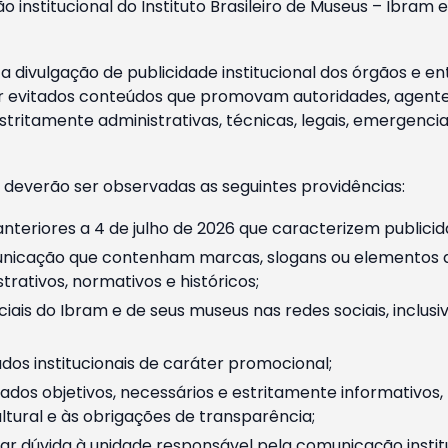
o institucional do Instituto Brasileiro de Museus – Ibra
 divulgação de publicidade institucional dos órgãos e en
 evitados conteúdos que promovam autoridades, agentes 
ritamente administrativas, técnicas, legais, emergencia
 deverão ser observadas as seguintes providências:
nteriores a 4 de julho de 2026 que caracterizem publicid
nicação que contenham marcas, slogans ou elementos da 
rativos, normativos e históricos;
ciais do Ibram e de seus museus nas redes sociais, inclus
os institucionais de caráter promocional;
dos objetivos, necessários e estritamente informativos
tural e às obrigações de transparência;
r dúvida à unidade responsável pela comunicação instituci