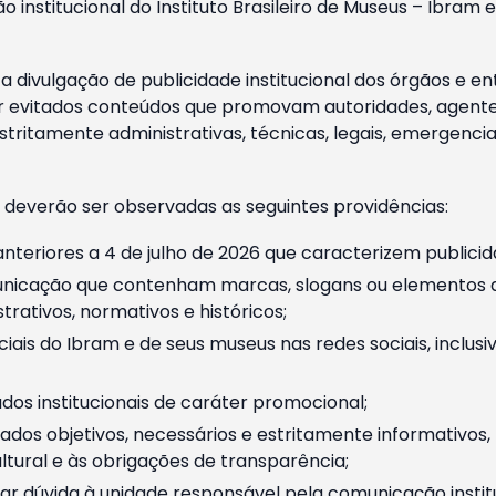
o institucional do Instituto Brasileiro de Museus – Ibra
 divulgação de publicidade institucional dos órgãos e en
 evitados conteúdos que promovam autoridades, agentes 
ritamente administrativas, técnicas, legais, emergencia
 deverão ser observadas as seguintes providências:
nteriores a 4 de julho de 2026 que caracterizem publicid
nicação que contenham marcas, slogans ou elementos da 
rativos, normativos e históricos;
ciais do Ibram e de seus museus nas redes sociais, inclus
os institucionais de caráter promocional;
dos objetivos, necessários e estritamente informativos
tural e às obrigações de transparência;
r dúvida à unidade responsável pela comunicação instituci