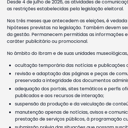
Desde 4 de julho de 2026, as atividades de comunicaçã
as restrições estabelecidas pela legislação eleitoral.
Nos três meses que antecedem as eleições, é vedada a
hipóteses previstas na legislação. Também devem ser
da gestão. Permanecem permitidas as informações est
caráter publicitário ou promocional.
No âmbito do Ibram e de suas unidades museológicas,
ocultação temporária das notícias e publicações a
revisão e adaptação das páginas e peças de comu
preservada a integridade dos documentos administ
adequação dos portais, sites temáticos e perfis ofi
publicados e aos recursos de interação;
suspensão da produção e da veiculação de conteúd
manutenção apenas de notícias, avisos e comunica
prestação de serviços públicos, à programação cul
submissão prévia das situações que possam suscita