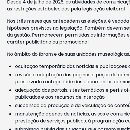
Desde 4 de julho de 2026, as atividades de comunicaçã
as restrições estabelecidas pela legislação eleitoral.
Nos três meses que antecedem as eleições, é vedada a
hipóteses previstas na legislação. Também devem ser
da gestão. Permanecem permitidas as informações est
caráter publicitário ou promocional.
No âmbito do Ibram e de suas unidades museológicas,
ocultação temporária das notícias e publicações a
revisão e adaptação das páginas e peças de comu
preservada a integridade dos documentos administ
adequação dos portais, sites temáticos e perfis ofi
publicados e aos recursos de interação;
suspensão da produção e da veiculação de conteúd
manutenção apenas de notícias, avisos e comunica
prestação de serviços públicos, à programação cul
submissão prévia das situações que possam suscita