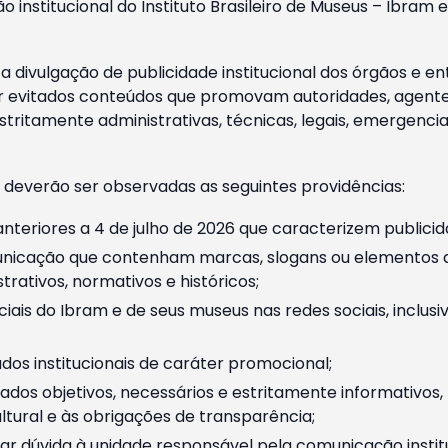
o institucional do Instituto Brasileiro de Museus – Ibra
 divulgação de publicidade institucional dos órgãos e en
 evitados conteúdos que promovam autoridades, agentes 
ritamente administrativas, técnicas, legais, emergencia
 deverão ser observadas as seguintes providências:
nteriores a 4 de julho de 2026 que caracterizem publicid
nicação que contenham marcas, slogans ou elementos da 
rativos, normativos e históricos;
ciais do Ibram e de seus museus nas redes sociais, inclus
os institucionais de caráter promocional;
dos objetivos, necessários e estritamente informativos
tural e às obrigações de transparência;
r dúvida à unidade responsável pela comunicação instituci