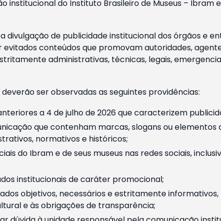
o institucional do Instituto Brasileiro de Museus – Ibra
 divulgação de publicidade institucional dos órgãos e en
 evitados conteúdos que promovam autoridades, agentes 
ritamente administrativas, técnicas, legais, emergencia
 deverão ser observadas as seguintes providências:
nteriores a 4 de julho de 2026 que caracterizem publicid
nicação que contenham marcas, slogans ou elementos da 
rativos, normativos e históricos;
ciais do Ibram e de seus museus nas redes sociais, inclus
os institucionais de caráter promocional;
dos objetivos, necessários e estritamente informativos
tural e às obrigações de transparência;
r dúvida à unidade responsável pela comunicação instituci