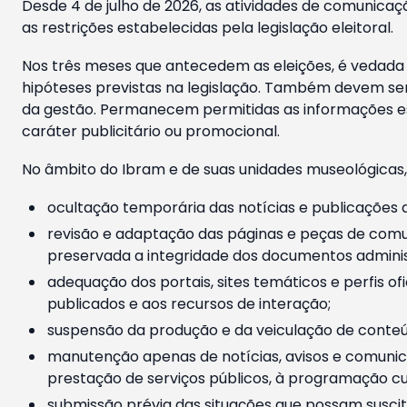
Desde 4 de julho de 2026, as atividades de comunicaçã
as restrições estabelecidas pela legislação eleitoral.
Nos três meses que antecedem as eleições, é vedada a
hipóteses previstas na legislação. Também devem ser
da gestão. Permanecem permitidas as informações est
caráter publicitário ou promocional.
No âmbito do Ibram e de suas unidades museológicas,
ocultação temporária das notícias e publicações a
revisão e adaptação das páginas e peças de comu
preservada a integridade dos documentos administ
adequação dos portais, sites temáticos e perfis ofi
publicados e aos recursos de interação;
suspensão da produção e da veiculação de conteúd
manutenção apenas de notícias, avisos e comunica
prestação de serviços públicos, à programação cul
submissão prévia das situações que possam suscita